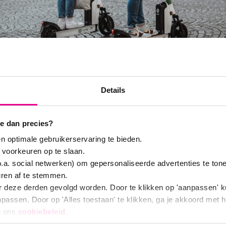
Details
zoek over duur
e dan precies?
n optimale gebruikerservaring te bieden.
 voorkeuren op te slaan.
sme
o.a. social netwerken) om gepersonaliseerde advertenties te ton
uren af te stemmen.
r deze derden gevolgd worden. Door te klikken op 'aanpassen' k
assen. Door op 'Alles toestaan' te klikken, ga je akkoord met h
n ons
cookiebeleid
.
t het Expertise Network Sustainable Urban T