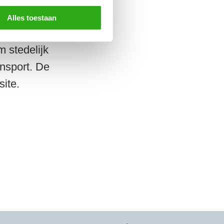
erdam, Rotterdam,
Alles toestaan
de enquêtes wordt
 stedelijk
nsport. De
ite.