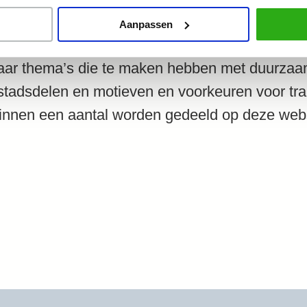
delijk toerisme. In vijf Europese steden: Amst
Aanpassen
 en Kopenhagen zijn er enquêtes uitgezet. In 
aar thema’s die te maken hebben met duurzaam
 stadsdelen en motieven en voorkeuren voor tra
 binnen een aantal worden gedeeld op deze webs