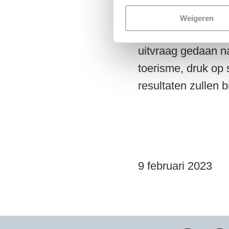
naar duurzaam ste
Weigeren
Berlijn, Barcelona
uitvraag gedaan n
toerisme, druk op
resultaten zullen
9 februari 2023