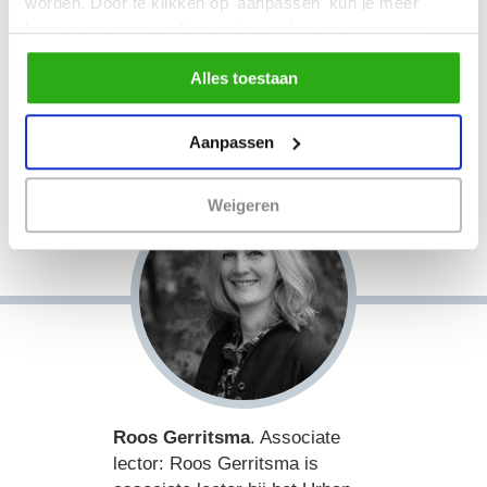
worden. Door te klikken op 'aanpassen' kun je meer
Gezonde Regio aan de HZ
lezen over onze cookies en je voorkeuren aanpassen.
University of Applied Sciences.
Door op 'Alles toestaan' te klikken, ga je akkoord met het
Alles toestaan
gebruik van alle cookies zoals omschreven in
ons
cookiebeleid
.
Aanpassen
Weigeren
Roos Gerritsma
. Associate
lector:
Roos Gerritsma is