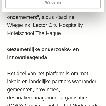
belanghebbenden, niet alleen toeristen
Weigeren
maar vooral ook bewoners en
ondernemers”, aldus Karoline
Wiegerink, Lector City Hospitality
Hotelschool The Hague.
Gezamenlijke onderzoeks- en
innovatieagenda
Het doel van het platform is om met
lokale en landelijke partners waaronder
gemeenten, provincies,
destinatiemanagement-organisaties
(DMO’s), musea, hotels, het Nederlands