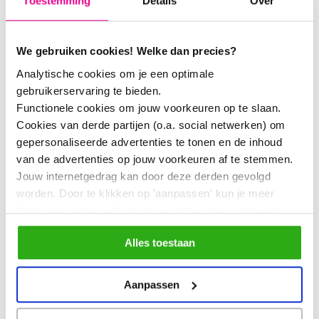
Toestemming
Details
Over
Huidige visies van steden, nationale
toerisme- organisaties en de Europese
We gebruiken cookies! Welke dan precies?
Commissie schetsen een toekomst
Analytische cookies om je een optimale
waarin het toeristisch ecosysteem een
gebruikerservaring te bieden.
transitie ondergaat, zodat het meer
Functionele cookies om jouw voorkeuren op te slaan.
Cookies van derde partijen (o.a. social netwerken) om
bijdraagt aan bredere inclusieve groei
gepersonaliseerde advertenties te tonen en de inhoud
en welvaart. Het lectorenplatform wil
van de advertenties op jouw voorkeuren af te stemmen.
aan deze transitie bijdragen door met
Jouw internetgedrag kan door deze derden gevolgd
worden. Door te klikken op 'aanpassen' kun je meer
gezamenlijk onderzoek en design de
lezen over onze cookies en je voorkeuren aanpassen.
nadruk te leggen op de hoe-vraag. “Het
Door op 'Alles toestaan' te klikken, ga je akkoord met het
Alles toestaan
gebruik van alle cookies zoals omschreven in
toeristische ecosysteem wordt steeds
ons
cookiebeleid
.
complexer en vraagt om zichtbare
Aanpassen
waardecreatie voor een breed veld