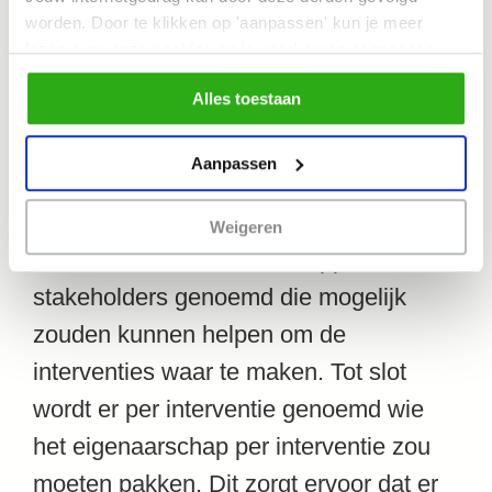
worden. Door te klikken op 'aanpassen' kun je meer
sturing kunnen geven bij de
lezen over onze cookies en je voorkeuren aanpassen.
ontwikkeling van beide wijken. Een
Door op 'Alles toestaan' te klikken, ga je akkoord met het
Alles toestaan
gebruik van alle cookies zoals omschreven in
groot voordeel hierbij is het feit dat de
ons
cookiebeleid
.
interventies bottom-up uit de wijken
Aanpassen
komen en dat er een heldere planning is
die kan worden aangehouden.
Weigeren
Daarnaast worden in het rapport alle
stakeholders genoemd die mogelijk
zouden kunnen helpen om de
interventies waar te maken. Tot slot
wordt er per interventie genoemd wie
het eigenaarschap per interventie zou
moeten pakken. Dit zorgt ervoor dat er