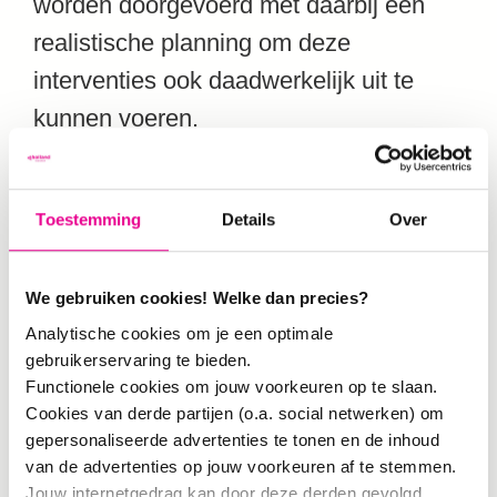
worden doorgevoerd met daarbij een
realistische planning om deze
interventies ook daadwerkelijk uit te
kunnen voeren.
Op dit moment wordt er door
Toestemming
Details
Over
onderzoekers voor beiden wijken op
basis van deze laatste sessie een
We gebruiken cookies! Welke dan precies?
rapport geschreven dat kan worden
Analytische cookies om je een optimale
aangeboden aan de gemeente
gebruikerservaring te bieden.
Rotterdam en aan andere stakeholders
Functionele cookies om jouw voorkeuren op te slaan.
Cookies van derde partijen (o.a. social netwerken) om
die bij de ontwikkeling van de wijken
gepersonaliseerde advertenties te tonen en de inhoud
betrokken zijn. Verwacht wordt dat deze
van de advertenties op jouw voorkeuren af te stemmen.
rapporten met aanbevolen interventies
Jouw internetgedrag kan door deze derden gevolgd